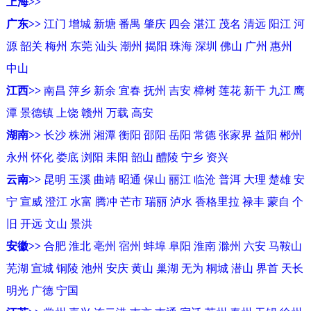
上海>>
广东>>
江门
增城
新塘
番禺
肇庆
四会
湛江
茂名
清远
阳江
河
源
韶关
梅州
东莞
汕头
潮州
揭阳
珠海
深圳
佛山
广州
惠州
中山
江西>>
南昌
萍乡
新余
宜春
抚州
吉安
樟树
莲花
新干
九江
鹰
潭
景德镇
上饶
赣州
万载
高安
湖南>>
长沙
株洲
湘潭
衡阳
邵阳
岳阳
常德
张家界
益阳
郴州
永州
怀化
娄底
浏阳
耒阳
韶山
醴陵
宁乡
资兴
云南>>
昆明
玉溪
曲靖
昭通
保山
丽江
临沧
普洱
大理
楚雄
安
宁
宣威
澄江
水富
腾冲
芒市
瑞丽
泸水
香格里拉
禄丰
蒙自
个
旧
开远
文山
景洪
安徽>>
合肥
淮北
亳州
宿州
蚌埠
阜阳
淮南
滁州
六安
马鞍山
芜湖
宣城
铜陵
池州
安庆
黄山
巢湖
无为
桐城
潜山
界首
天长
明光
广德
宁国