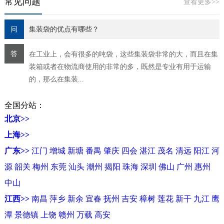
常见问题
查看更多>>
问
集装袋的优点有哪些？
答
在工业上，会有很多的吨袋，这些集装袋非常的大，而且在集
装箱或者在物流商使用的非常的多，既然是专业有用于运输
的，那么在集装...
全国分站：
北京>>
上海>>
广东>>
江门
增城
新塘
番禺
肇庆
四会
湛江
茂名
清远
阳江
河
源
韶关
梅州
东莞
汕头
潮州
揭阳
珠海
深圳
佛山
广州
惠州
中山
江西>>
南昌
萍乡
新余
宜春
抚州
吉安
樟树
莲花
新干
九江
鹰
潭
景德镇
上饶
赣州
万载
高安