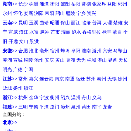
湖南>>
长沙
株洲
湘潭
衡阳
邵阳
岳阳
常德
张家界
益阳
郴州
永州
怀化
娄底
浏阳
耒阳
韶山
醴陵
宁乡
资兴
云南>>
昆明
玉溪
曲靖
昭通
保山
丽江
临沧
普洱
大理
楚雄
安
宁
宣威
澄江
水富
腾冲
芒市
瑞丽
泸水
香格里拉
禄丰
蒙自
个
旧
开远
文山
景洪
安徽>>
合肥
淮北
亳州
宿州
蚌埠
阜阳
淮南
滁州
六安
马鞍山
芜湖
宣城
铜陵
池州
安庆
黄山
巢湖
无为
桐城
潜山
界首
天长
明光
广德
宁国
江苏>>
常州
嘉兴
连云港
南京
南通
宿迁
苏州
泰州
无锡
徐州
盐城
扬州
镇江
浙江>>
杭州
金华
宁波
衢州
绍兴
温州
舟山
义乌
福建>>
三明
宁德
平潭
厦门
漳州
泉州
莆田
南平
龙岩
全国分站：
北京>>